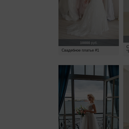
10000
руб.
С
Свадебное платье #1
"