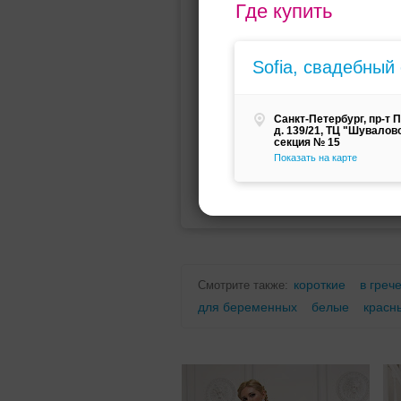
Где купить
Мини (короткое)
Со шлейфо
Sofia, свадебный
Санкт-Петербург, пр-т 
д. 139/21, ТЦ "Шувалово"
секция № 15
Показать на карте
Для беременных
Для полных
короткие
в греч
Смотрите также:
для беременных
белые
красн