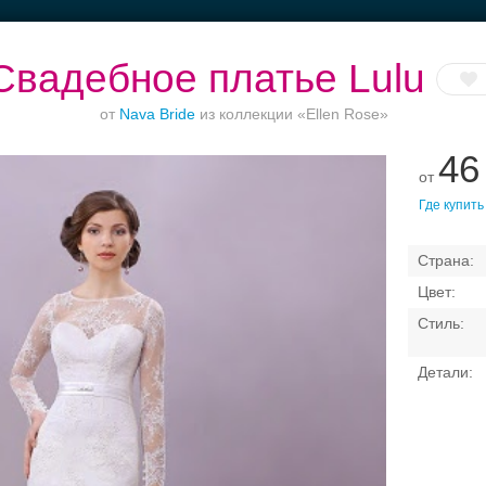
Свадебное платье Lulu
от
Nava Bride
из коллекции «Ellen Rose»
46
от
до
Рестораны с
Торжество в
Банкет до 1500 руб.
Вы
Где купить
верандами
Петергофе
Свадебные платья
Банкет
Транспорт
Коль
латья