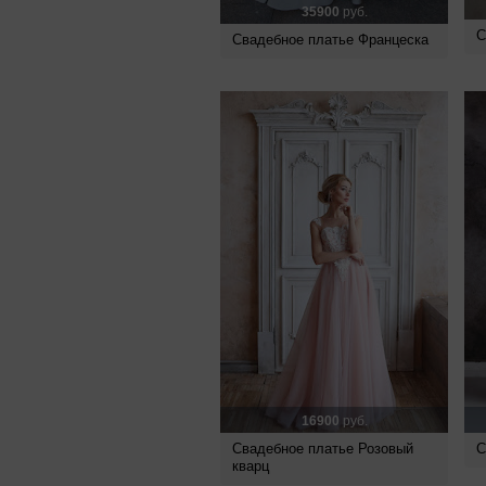
35900
руб.
С
Свадебное платье Францеска
16900
руб.
Свадебное платье Розовый
С
кварц