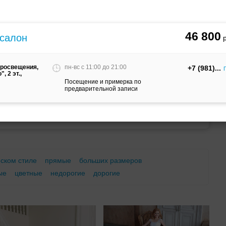
м
С корсетом
Ретро
Закрытые
46 800
 салон
Просвещения,
пн-вс c 11:00 до 21:00
+7 (981)
, 2 эт.,
Посещение и примерка по
предварительной записи
Брючный
Платье-
А-силуэт
костюм
трансформер
еском стиле
прямые
больших размеров
ые
цветные
недорогие
дорогие