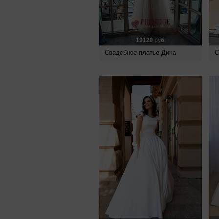
19120
руб.
Свадебное платье Дина
С