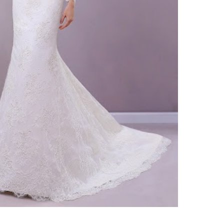
ебного платья
По стилю
Русалка
Принцесса
Бальное