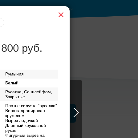
Войти
 800 руб.
бери своё платье
Румыния
Белый
Русалка, Со шлейфом,
Закрытые
Платье силуэта "русалка"
Верх задрапирован
ца
ЗАГСы
Атрибуты
кружевом
Вырез лодочкой
Длинный кружевной
рукав
Фигурный вырез на