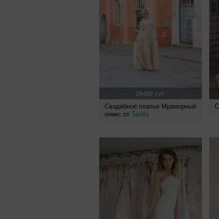
26400
руб.
Свадебное платье Мраморный
С
оникс от
Tavifa