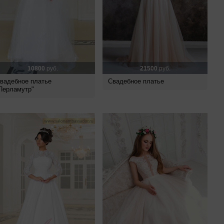
10800
руб.
21500
руб.
вадебное платье
Свадебное платье
Перламутр"