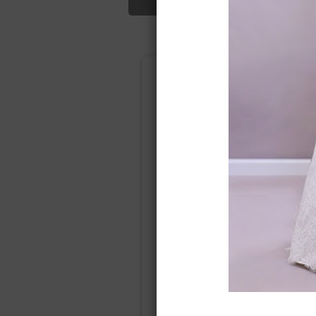
Подбор свад
Ампир
Прямое
(греческий)