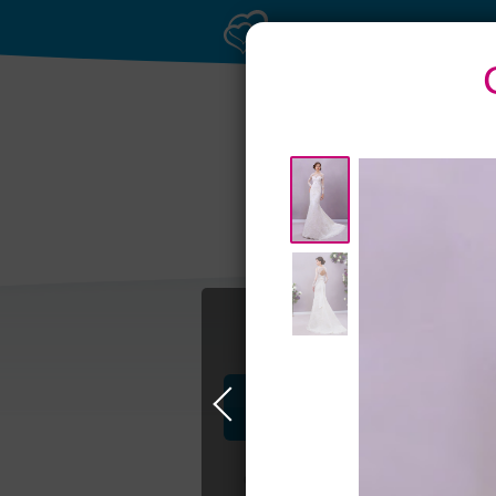
Банкетные залы 
50 гостей
Профессионалы и услуги
Свадьба в Петербурге
Свадебные п