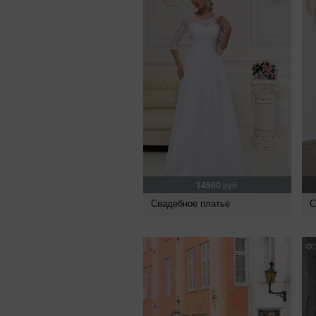
14500
руб.
Свадебное платье
С