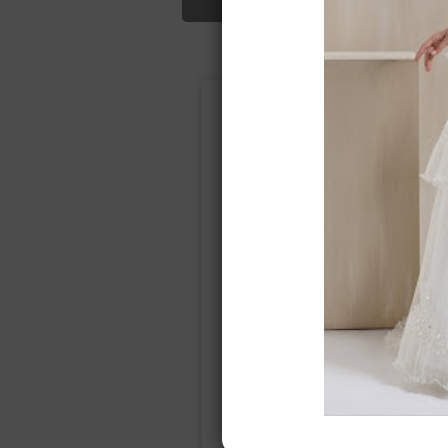
Подбор свад
Ампир
Прямое
(греческий)