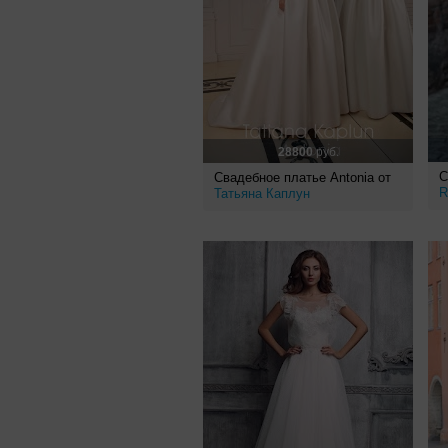
28800
руб.
С
Свадебное платье Antonia от
R
Татьяна Каплун