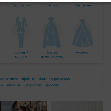
м
С корсетом
Ретро
Закрытые
Брючный
Платье-
А-силуэт
костюм
трансформер
еском стиле
прямые
больших размеров
ые
цветные
недорогие
дорогие