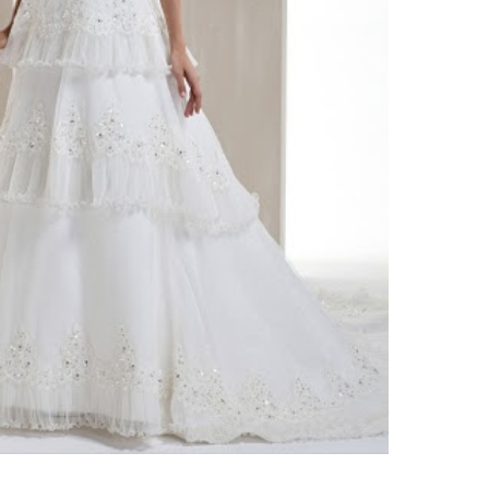
ебного платья
По стилю
Русалка
Принцесса
Бальное