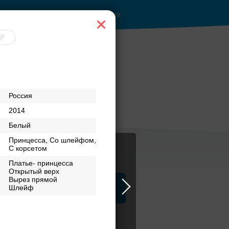
Войти
бери своё платье
Россия
2014
Белый
Принцесса, Со шлейфом,
С корсетом
Платье- принцесса
Открытый верх
Вырез прямой
ца
Шлейф
ЗАГСы
Атрибуты