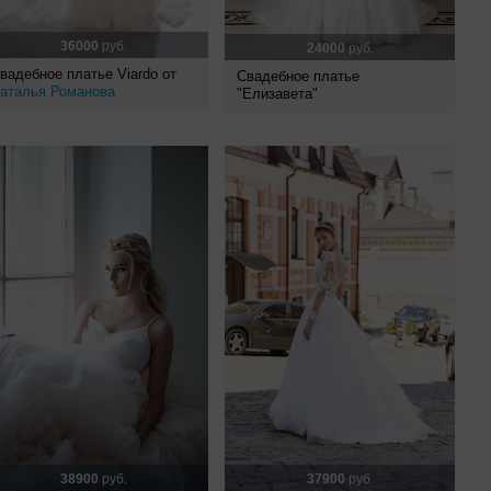
36000
руб.
24000
руб.
вадебное платье Viardo от
Свадебное платье
аталья Романова
"Елизавета"
38900
руб.
37900
руб.