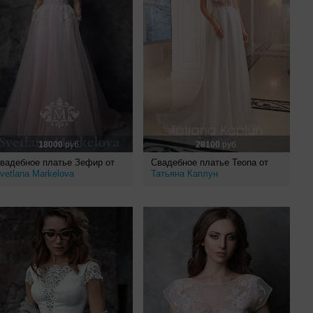
18000
руб.
28100
руб.
вадебное платье Зефир от
Свадебное платье Teona от
vetlana Markelova
Татьяна Каплун