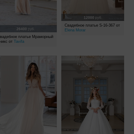
12000
руб.
Свадебное платье S-16-367 от
26400
руб.
Elena Morar
вадебное платье Мраморный
никс от
Tavifa