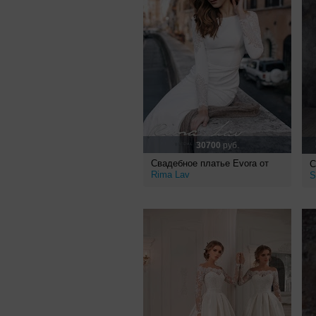
30700
руб.
Свадебное платье Evora от
С
Rima Lav
S