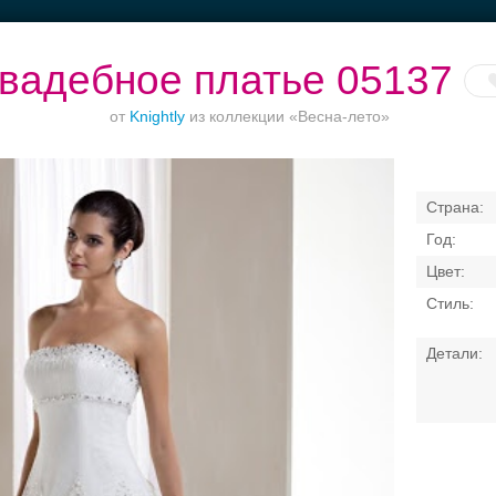
вадебное платье 05137
от
Knightly
из коллекции «Весна-лето»
Рестораны с
Банкет до 1500 руб.
Банкетные залы до
Вы
верандами
50 гостей
Свадебные платья
Банкет
Транспорт
Коль
латья