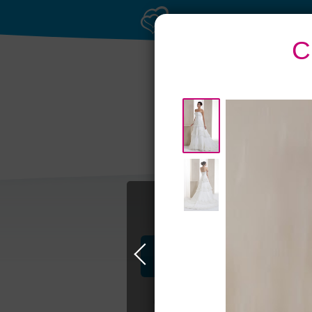
С
Торжество в
Петергофе
Профессионалы и услуги
Свадьба в Петербурге
Свадебные п