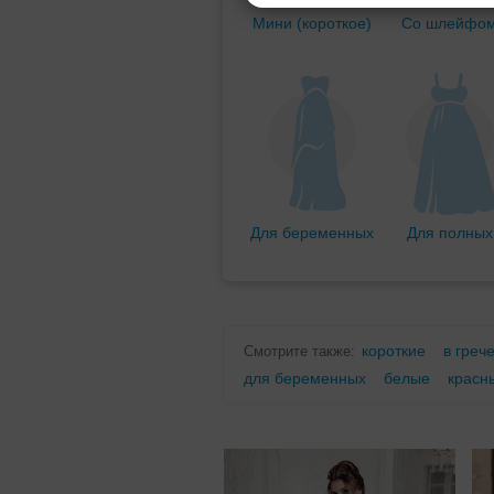
Мини (короткое)
Со шлейфо
Для беременных
Для полных
короткие
в греч
Смотрите также:
для беременных
белые
красн