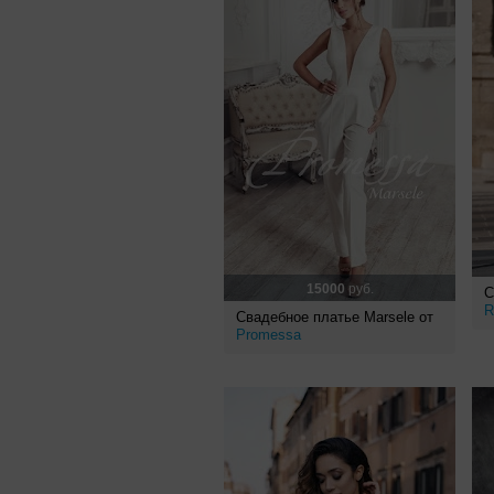
15000
руб.
С
R
Свадебное платье Marsele от
Promessa