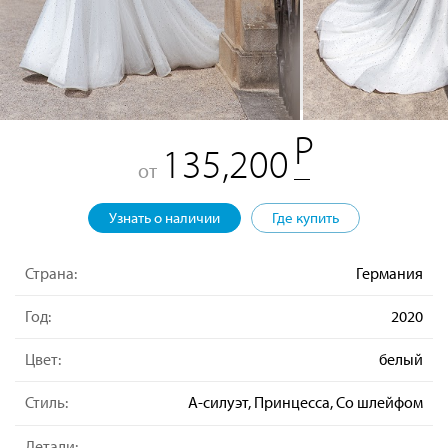
135,200
от
Узнать о наличии
Где купить
Страна:
Германия
Год:
2020
Цвет:
белый
Стиль:
А-силуэт, Принцесса, Со шлейфом
Детали: