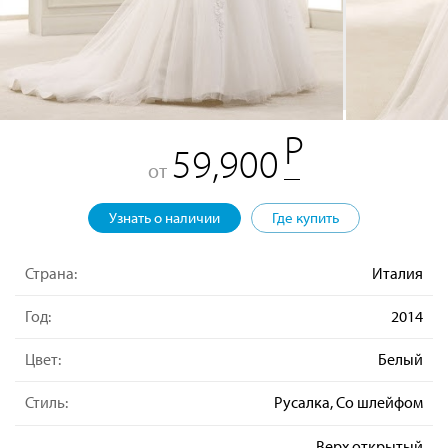
59,900
от
Узнать о наличии
Где купить
Страна:
Италия
Год:
2014
Цвет:
Белый
Стиль:
Русалка, Со шлейфом
Верх открытый